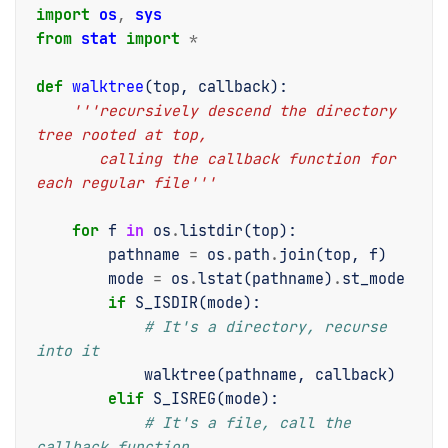
import
os
,
sys
from
stat
import
*
def
walktree
(
top
,
callback
):
'''recursively descend the directory 
tree rooted at top,
       calling the callback function for 
each regular file'''
for
f
in
os
.
listdir
(
top
):
pathname
=
os
.
path
.
join
(
top
,
f
)
mode
=
os
.
lstat
(
pathname
)
.
st_mode
if
S_ISDIR
(
mode
):
# It's a directory, recurse 
into it
walktree
(
pathname
,
callback
)
elif
S_ISREG
(
mode
):
# It's a file, call the 
callback function