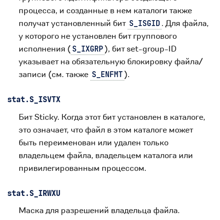
процесса, и созданные в нем каталоги также
получат установленный бит
. Для файла,
S_ISGID
у которого не установлен бит группового
исполнения (
), бит set-group-ID
S_IXGRP
указывает на обязательную блокировку файла/
записи (см. также
).
S_ENFMT
stat.
S_ISVTX
Бит Sticky. Когда этот бит установлен в каталоге,
это означает, что файл в этом каталоге может
быть переименован или удален только
владельцем файла, владельцем каталога или
привилегированным процессом.
stat.
S_IRWXU
Маска для разрешений владельца файла.