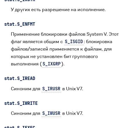
У других есть разрешение на исполнение.
stat.
S_ENFMT
Применение блокировки файлов System V. Этот
флаг является общим с
: блокировка
S_ISGID
файлов/записей применяется к файлам, для
которых не установлен бит группового
выполнения (
).
S_IXGRP
stat.
S_IREAD
Синоним для
в Unix V7.
S_IRUSR
stat.
S_IWRITE
Синоним для
в Unix V7.
S_IWUSR
stat.
S_IEXEC