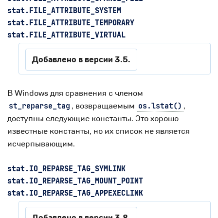
stat.
FILE_ATTRIBUTE_SYSTEM
stat.
FILE_ATTRIBUTE_TEMPORARY
stat.
FILE_ATTRIBUTE_VIRTUAL
Добавлено в версии 3.5.
В Windows для сравнения с членом
, возвращаемым
,
st_reparse_tag
os.lstat()
доступны следующие константы. Это хорошо
известные константы, но их список не является
исчерпывающим.
stat.
IO_REPARSE_TAG_SYMLINK
stat.
IO_REPARSE_TAG_MOUNT_POINT
stat.
IO_REPARSE_TAG_APPEXECLINK
Добавлено в версии 3.8.