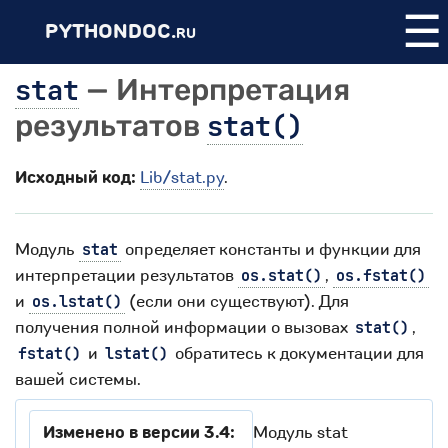
☰
PYTHONDOC.
RU
stat
— Интерпретация
результатов
stat()
Исходный код:
Lib/stat.py
.
Модуль
определяет константы и функции для
stat
интерпретации результатов
,
os.stat()
os.fstat()
и
(если они существуют). Для
os.lstat()
получения полной информации о вызовах
,
stat()
и
обратитесь к документации для
fstat()
lstat()
вашей системы.
Изменено в версии 3.4:
Модуль stat