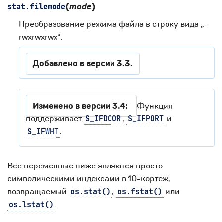
(
mode
)
stat.
filemode
Преобразование режима файла в строку вида „-
rwxrwxrwx“.
Добавлено в версии 3.3.
Изменено в версии 3.4:
Функция
поддерживает
,
и
S_IFDOOR
S_IFPORT
.
S_IFWHT
Все переменные ниже являются просто
символическими индексами в 10-кортеж,
возвращаемый
,
или
os.stat()
os.fstat()
.
os.lstat()