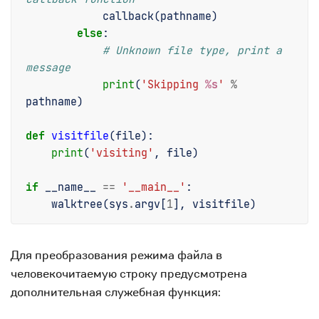
callback
(
pathname
)
else
:
# Unknown file type, print a 
message
print
(
'Skipping 
%s
'
%
pathname
)
def
visitfile
(
file
):
print
(
'visiting'
,
file
)
if
__name__
==
'__main__'
:
walktree
(
sys
.
argv
[
1
],
visitfile
)
Для преобразования режима файла в
человекочитаемую строку предусмотрена
дополнительная служебная функция: