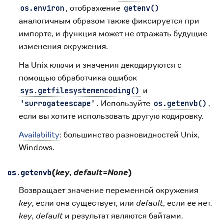
, отображение
os.environ
getenv()
аналогичным образом также фиксируется при
импорте, и функция может не отражать будущие
изменения окружения.
На Unix ключи и значения декодируются с
помощью обработчика ошибок
и
sys.getfilesystemencoding()
. Используйте
,
'surrogateescape'
os.getenvb()
если вы хотите использовать другую кодировку.
Availability
: большинство разновидностей Unix,
Windows.
(
key
,
default
=
None
)
os.
getenvb
Возвращает значение переменной окружения
key
, если она существует, или
default
, если ее нет.
key
,
default
и результат являются байтами.