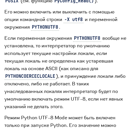
(см. функцию
).
POSIX
PyConfig_Read()
Его можно включить или выключить с помощью
опции командной строки
и переменной
-X
utf8
окружения
.
PYTHONUTF8
Если переменная окружения
вообще не
PYTHONUTF8
установлена, то интерпретатор по умолчанию
использует текущие настройки локали,
если
текущая локаль не определена как устаревшая
локаль на основе ASCII (как описано для
), и принуждение локали либо
PYTHONCOERCECLOCALE
отключено, либо не работает. В таких
унаследованных локалях интерпретатор будет по
умолчанию включать режим UTF-8, если нет явных
указаний не делать этого.
Режим Python UTF-8 Mode может быть включен
только при запуске Python. Его значение можно