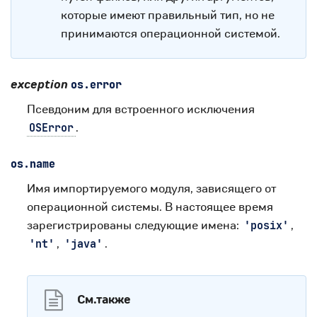
которые имеют правильный тип, но не
принимаются операционной системой.
exception
os.
error
Псевдоним для встроенного исключения
.
OSError
os.
name
Имя импортируемого модуля, зависящего от
операционной системы. В настоящее время
зарегистрированы следующие имена:
,
'posix'
,
.
'nt'
'java'
См.также