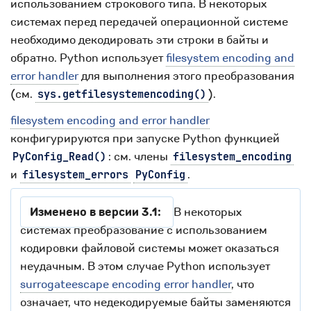
использованием строкового типа. В некоторых
системах перед передачей операционной системе
необходимо декодировать эти строки в байты и
обратно. Python использует
filesystem encoding and
error handler
для выполнения этого преобразования
(см.
).
sys.getfilesystemencoding()
filesystem encoding and error handler
конфигурируются при запуске Python функцией
: см. члены
PyConfig_Read()
filesystem_encoding
и
.
filesystem_errors
PyConfig
Изменено в версии 3.1:
В некоторых
системах преобразование с использованием
кодировки файловой системы может оказаться
неудачным. В этом случае Python использует
surrogateescape encoding error handler
, что
означает, что недекодируемые байты заменяются