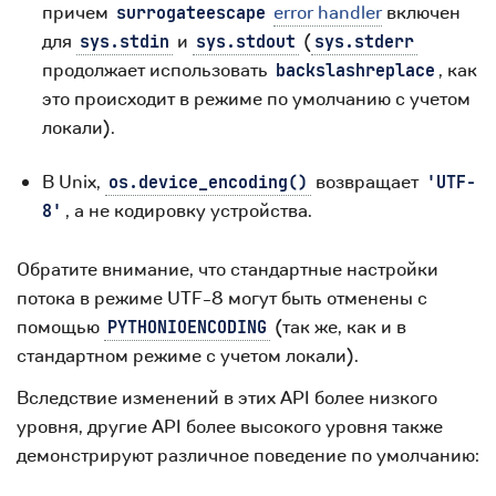
причем
error handler
включен
surrogateescape
для
и
(
sys.stdin
sys.stdout
sys.stderr
продолжает использовать
, как
backslashreplace
это происходит в режиме по умолчанию с учетом
локали).
В Unix,
возвращает
os.device_encoding()
'UTF-
, а не кодировку устройства.
8'
Обратите внимание, что стандартные настройки
потока в режиме UTF-8 могут быть отменены с
помощью
(так же, как и в
PYTHONIOENCODING
стандартном режиме с учетом локали).
Вследствие изменений в этих API более низкого
уровня, другие API более высокого уровня также
демонстрируют различное поведение по умолчанию: