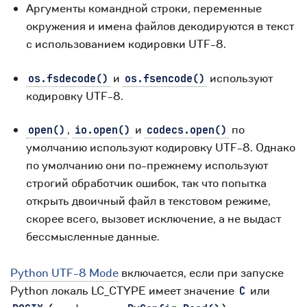
Аргументы командной строки, переменные
окружения и имена файлов декодируются в текст
с использованием кодировки UTF-8.
и
используют
os.fsdecode()
os.fsencode()
кодировку UTF-8.
,
и
по
open()
io.open()
codecs.open()
умолчанию используют кодировку UTF-8. Однако
по умолчанию они по-прежнему используют
строгий обработчик ошибок, так что попытка
открыть двоичный файл в текстовом режиме,
скорее всего, вызовет исключение, а не выдаст
бессмысленные данные.
Python UTF-8 Mode
включается, если при запуске
Python локаль LC_CTYPE имеет значение
или
C