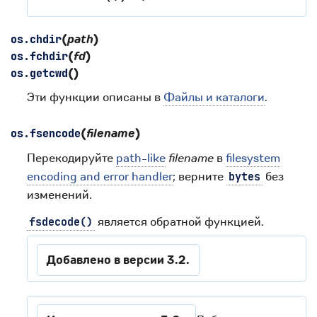
(
path
)
os.
chdir
(
fd
)
os.
fchdir
(
)
os.
getcwd
Эти функции описаны в
Файлы и каталоги
.
(
filename
)
os.
fsencode
Перекодируйте
path-like
filename
в
filesystem
encoding and error handler
; верните
без
bytes
изменений.
является обратной функцией.
fsdecode()
Добавлено в версии 3.2.