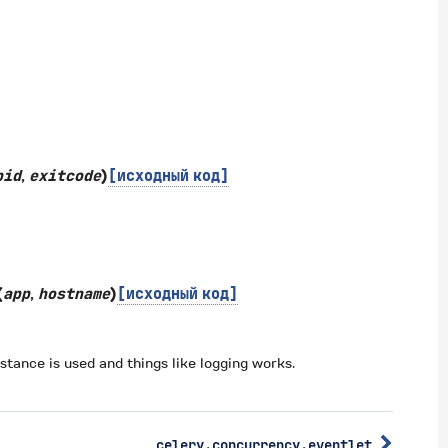
pid
,
exitcode
)
[исходный
код]
(
app
,
hostname
)
[исходный
код]
nstance is used and things like logging works.
celery.concurrency.eventlet