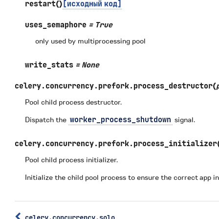
restart
(
)
[исходный
код]
uses_semaphore
=
True
only used by multiprocessing pool
write_stats
=
None
celery.concurrency.prefork.
process_destructor
(
Pool child process destructor.
Dispatch the
worker_process_shutdown
signal.
celery.concurrency.prefork.
process_initializer
Pool child process initializer.
Initialize the child pool process to ensure the correct app i
celery.concurrency.solo