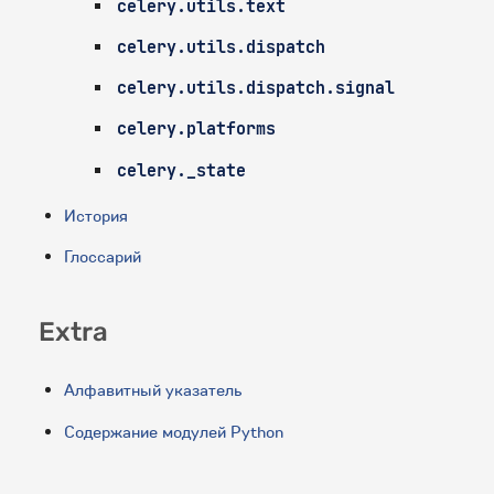
celery.utils.text
celery.utils.dispatch
celery.utils.dispatch.signal
celery.platforms
celery._state
История
Глоссарий
Extra
Алфавитный указатель
Содержание модулей Python