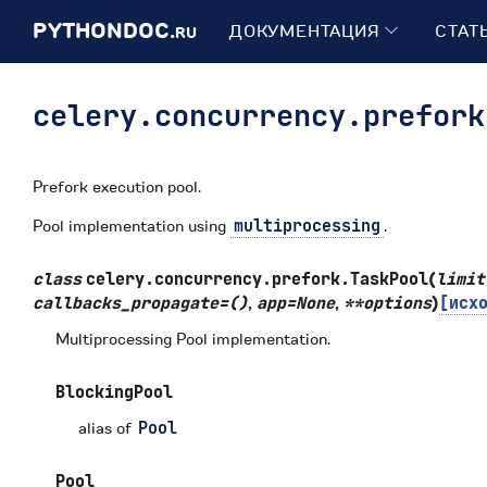
PYTHONDOC.
ДОКУМЕНТАЦИЯ
СТАТ
RU
celery.concurrency.prefork
Prefork execution pool.
Pool implementation using
multiprocessing
.
class
celery.concurrency.prefork.
TaskPool
(
limit
callbacks_propagate
=
()
,
app
=
None
,
**
options
)
[исх
Multiprocessing Pool implementation.
BlockingPool
alias of
Pool
Pool