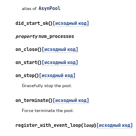
alias of
AsynPool
did_start_ok
(
)
[исходный
код]
property
num_processes
on_close
(
)
[исходный
код]
on_start
(
)
[исходный
код]
on_stop
(
)
[исходный
код]
Gracefully stop the pool.
on_terminate
(
)
[исходный
код]
Force terminate the pool.
register_with_event_loop
(
loop
)
[исходный
код]