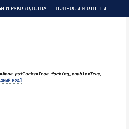
ЬИ И РУКОВОДСТВА
ВОПРОСЫ И ОТВЕТЫ
=
None
,
putlocks
=
True
,
forking_enable
=
True
,
одный
код]