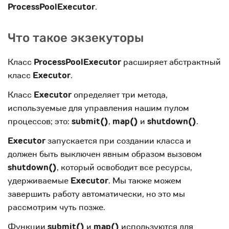
ProcessPoolExecutor
.
Что такое экзекуторы
Класс
ProcessPoolExecutor
расширяет абстрактный
класс
Executor
.
Класс
Executor
определяет три метода,
используемые для управления нашим пулом
процессов; это:
submit()
,
map()
и
shutdown()
.
Executor
запускается при создании класса и
должен быть выключен явным образом вызовом
shutdown()
, который освободит все ресурсы,
удерживаемые
Executor
. Мы также можем
завершить работу автоматически, но это мы
рассмотрим чуть позже.
Функции
submit()
и
map()
используются для