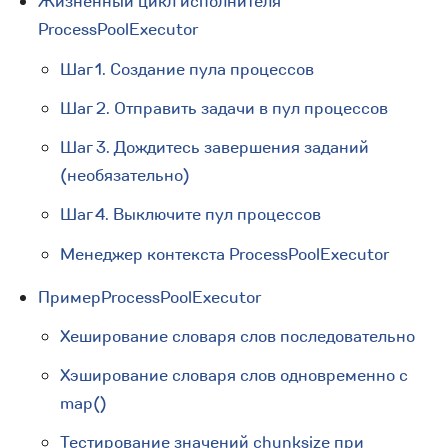
Жизненный цикл исполнителя
ProcessPoolExecutor
Шаг 1. Создание пула процессов
Шаг 2. Отправить задачи в пул процессов
Шаг 3. Дождитесь завершения заданий
(необязательно)
Шаг 4. Выключите пул процессов
Менеджер контекста ProcessPoolExecutor
ПримерProcessPoolExecutor
Хеширование словаря слов последовательно
Хэширование словаря слов одновременно с
map()
Тестирование значений chunksize при