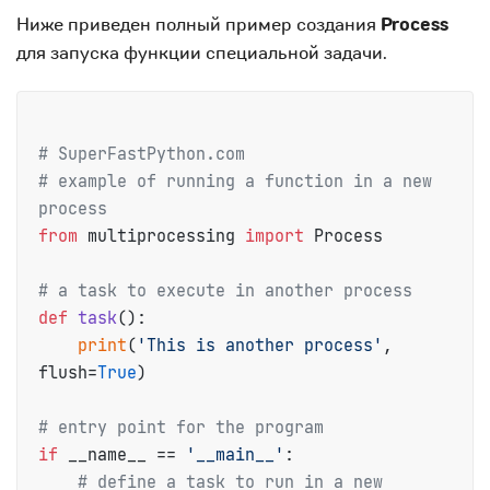
Ниже приведен полный пример создания
Process
для запуска функции специальной задачи.
# SuperFastPython.com
# example of running a function in a new 
process
from
 multiprocessing 
import
 Process

# a task to execute in another process
def
task
():

print
(
'This is another process'
, 
flush=
True
)

# entry point for the program
if
 __name__ == 
'__main__'
:

# define a task to run in a new 