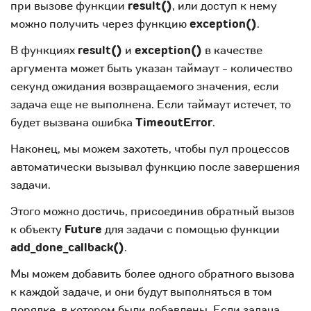
при вызове функции
result()
, или доступ к нему
можно получить через функцию
exception()
.
В функциях
result()
и
exception()
в качестве
аргумента может быть указан таймаут - количество
секунд ожидания возвращаемого значения, если
задача еще не выполнена. Если таймаут истечет, то
будет вызвана ошибка
TimeoutError
.
Наконец, мы можем захотеть, чтобы пул процессов
автоматически вызывал функцию после завершения
задачи.
Этого можно достичь, присоединив обратный вызов
к объекту
Future
для задачи с помощью функции
add_done_callback()
.
Мы можем добавить более одного обратного вызова
к каждой задаче, и они будут выполняться в том
порядке, в котором были добавлены. Если задача