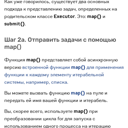
Как уже говорилось, существует два основных
подхода к представлению задач, определенных на
родительском классе
Executor
. Это:
map()
и
submit()
.
Шаг 2a. Отправить задачи с помощью
map()
Функция
map()
представляет собой асинхронную
версию
встроенной функции
map()
для применения
функции к каждому элементу итерабельной
системы, например, списка.
Вы можете вызвать функцию
map()
на пуле и
передать ей имя вашей функции и итерабель.
Вы, скорее всего, используете
map()
при
преобразовании цикла for для запуска с
использованием одного процесса на итерацию