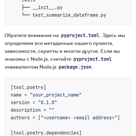
    ├── __init__.py

    └── test_summarize_dataframe.py
Обратите внимание на
. Здесь мы
pyproject.toml
определяем все метаданные нашего проекта,
зависимости, скрипты и многое другое. Если вы
знакомы с Node.js, считайте
pyproject.toml
эквивалентом Node.js
.
package.json
[tool.poetry]

name = 
"your_project_name"
version = 
"0.1.0"
description = 
""
authors = [
"<username> <email address>"
]

[tool.poetry.dependencies]
