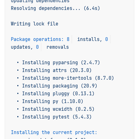
Updating
dependencies
Resolving
dependencies...
(6.4s)
Writing
lock
file
Package operations:
8
installs,
0
updates,
0
removals
•
Installing
pyparsing
(2.4.7)
•
Installing
attrs
(20.3.0)
•
Installing
more-itertools
(8.7.0)
•
Installing
packaging
(20.9)
•
Installing
pluggy
(0.13.1)
•
Installing
py
(1.10.0)
•
Installing
wcwidth
(0.2.5)
•
Installing
pytest
(5.4.3)
Installing the current project: