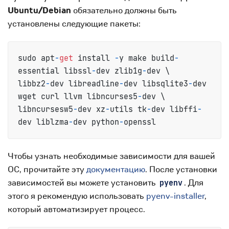
Ubuntu/Debian
обязательно должны быть
установлены следующие пакеты:
sudo apt
-
get
 install 
-
y make build
-
essential libssl
-
dev zlib1g
-
dev \

libbz2
-
dev libreadline
-
dev libsqlite3
-
dev 
wget curl llvm libncurses5
-
dev \

libncursesw5
-
dev xz
-
utils tk
-
dev libffi
-
dev liblzma
-
dev python
-
openssl
Чтобы узнать необходимые зависимости для вашей
ОС, прочитайте эту
документацию
. После установки
зависимостей вы можете установить
. Для
pyenv
этого я рекомендую использовать
pyenv-installer
,
который автоматизирует процесс.