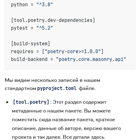
python = 
"^3.8"
[tool.poetry.dev-dependencies]

pytest = 
"^5.2"
[build-system]

requires = [
"poetry-core>=1.0.0"
]

build-backend = 
"poetry.core.masonry.api"
Мы видим несколько записей в нашем
стандартном
файле.
pyproject.toml
: Этот раздел содержит
[tool.poetry]
метаданные о нашем пакете. Вы можете
поместить сюда название пакета, краткое
описание, данные об авторе, версию вашего
проекта и так далее. Все детали здесь