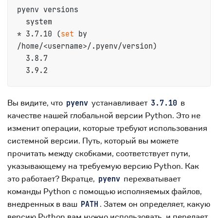
pyenv versions

  system

* 3.7.10 (
set
 by 
/home/<username>/.pyenv/version)

  3.8.7

  3.9.2
Вы видите, что
устанавливает
в
pyenv
3.7.10
качестве нашей глобальной версии Python. Это не
изменит операции, которые требуют использования
системной версии. Путь, который вы можете
прочитать между скобками, соответствует пути,
указывающему на требуемую версию Python. Как
это работает? Вкратце,
перехватывает
pyenv
команды Python с помощью исполняемых файлов,
внедренных в ваш
. Затем он определяет, какую
PATH
версию Python вам нужно использовать, и передает