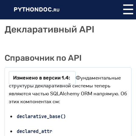
☰
PYTHONDOC.
RU
Декларативный API
Справочник по API
Изменено в версии 1.4:
Фундаментальные
структуры декларативной системы теперь
являются частью SQLAlchemy ORM напрямую. Об
этих компонентах см:
declarative_base()
declared_attr