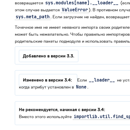
возвращается
sys.modules[name].__loader__
(есл
этом случае выдается
ValueError
). В противном слу
sys.meta_path
. Если загрузчик не найден, возвращае
Точечное имя не имеет неявного импорта своих родителей,
может быть нежелательно. Чтобы правильно импортиров
родительские пакеты подмодуля и использовать правил
Добавлено в версии 3.3.
Изменено в версии 3.4:
Если
__loader__
не уст
когда атрибут установлен в
None
.
Не рекомендуется, начиная с версии 3.4:
Вместо этого используйте
importlib.util.find_s