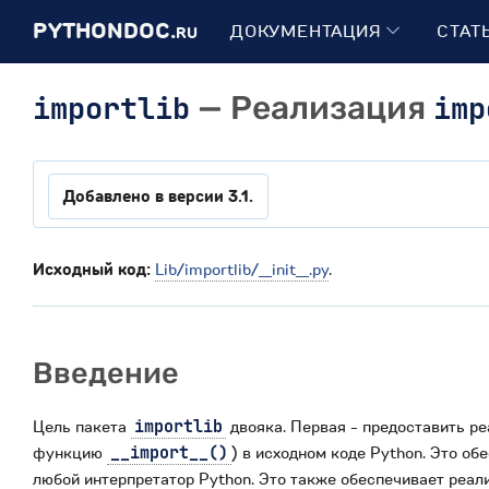
PYTHONDOC.
ДОКУМЕНТАЦИЯ
СТАТ
RU
importlib
— Реализация
imp
Добавлено в версии 3.1.
Исходный код:
Lib/importlib/__init__.py
.
Введение
Цель пакета
importlib
двояка. Первая - предоставить р
функцию
__import__()
) в исходном коде Python. Это о
любой интерпретатор Python. Это также обеспечивает реали