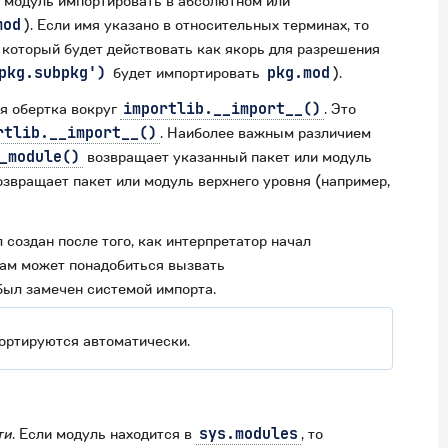
 модуль импортировать в абсолютном или
mod
). Если имя указано в относительных терминах, то
 который будет действовать как якорь для разрешения
pkg.subpkg')
будет импортировать
pkg.mod
).
я обертка вокруг
importlib.__import__()
. Это
rtlib.__import__()
. Наиболее важным различием
_module()
возвращает указанный пакет или модуль
звращает пакет или модуль верхнего уровня (например,
создан после того, как интерпретатор начал
вам может понадобиться вызвать
был замечен системой импорта.
ортируются автоматически.
ти
. Если модуль находится в
sys.modules
, то