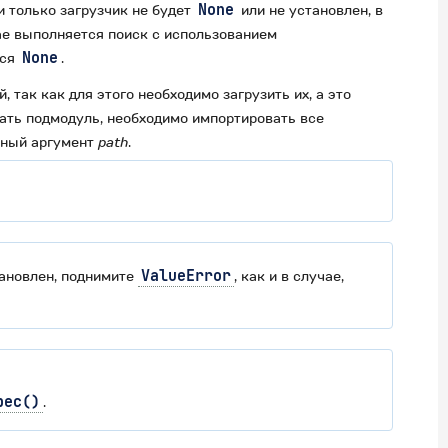
и только загрузчик не будет
None
или не установлен, в
чае выполняется поиск с использованием
тся
None
.
 так как для этого необходимо загрузить их, а это
ать подмодуль, необходимо импортировать все
ьный аргумент
path
.
ановлен, поднимите
ValueError
, как и в случае,
pec()
.