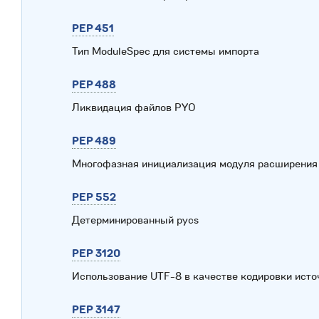
PEP 451
Тип ModuleSpec для системы импорта
PEP 488
Ликвидация файлов PYO
PEP 489
Многофазная инициализация модуля расширения
PEP 552
Детерминированный pycs
PEP 3120
Использование UTF-8 в качестве кодировки исто
PEP 3147