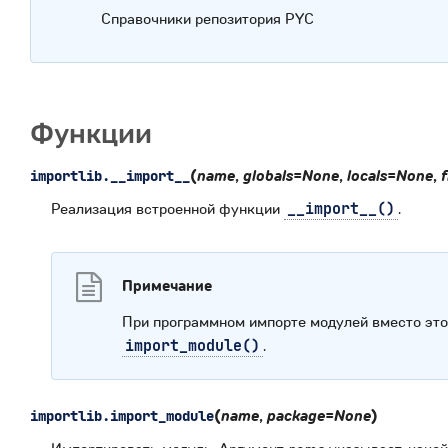
Справочники репозитория PYC
Функции
(
name
,
globals
=
None
,
locals
=
None
,
f
importlib.
__import__
Реализация встроенной функции
__import__()
.
Примечание
При программном импорте модулей вместо это
import_module()
.
(
name
,
package
=
None
)
importlib.
import_module