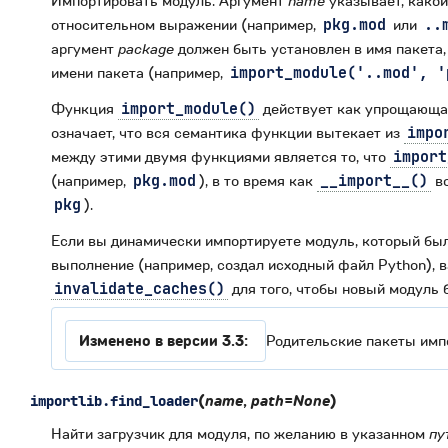
Импортировать модуль. Аргумент
name
указывает, какой
относительном выражении (например,
pkg.mod
или
..
аргумент
package
должен быть установлен в имя пакета,
имени пакета (например,
import_module('..mod',
'
Функция
import_module()
действует как упрощающа
означает, что вся семантика функции вытекает из
impo
между этими двумя функциями является то, что
import
(например,
pkg.mod
), в то время как
__import__()
во
pkg
).
Если вы динамически импортируете модуль, который был 
выполнение (например, создал исходный файл Python), 
invalidate_caches()
для того, чтобы новый модуль 
Изменено в версии 3.3:
Родительские пакеты имп
(
name
,
path
=
None
)
importlib.
find_loader
Найти загрузчик для модуля, по желанию в указанном
пу