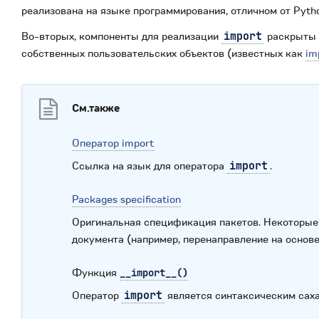
реализована на языке программирования, отличном от Pyth
Во-вторых, компоненты для реализации
import
раскрыты в
собственных пользовательских объектов (известных как
im
См.также
Оператор import
Ссылка на язык для оператора
import
.
Packages specification
Оригинальная спецификация пакетов. Некоторые 
документа (например, перенаправление на основ
Функция
__import__()
Оператор
import
является синтаксическим саха