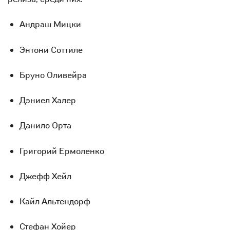
Андраш Мицки
Энтони Соттиле
Бруно Оливейра
Дэниел Халер
Данило Орта
Григорий Ермоленко
Джефф Хейл
Кайл Альтендорф
Стефан Хойер