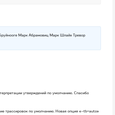
Бруйнооге Марк Абрамовиц Марк Шлайх Тревор
интерпретации утверждений по умолчанию. Спасибо
ние трассировок по умолчанию. Новая опция «–tb=auto»