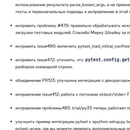
использования результата parse_known_args, а не преж
тесты и первоначальные подходы к исправлению в этой 
исправить проблему #479: правильно обрабатывать исклю
загрузки тестовых модулей. Спасибо Марку Шлайху за п
исправить issue490: включить pytest_load_initial_confte
исправить issue472: уточнить, что
pytest.config.get
разбором командной строки.
объединение PR123: улучшена интеграция с декоратором 
исправление issue412: работа с потоками stdout/stderr 
исправление проблемы483: trial/py33 теперь работает пр
улучшить пример интеграции pytest с «python setup.py 
pytest-args», где вы можете передать дополнительные о