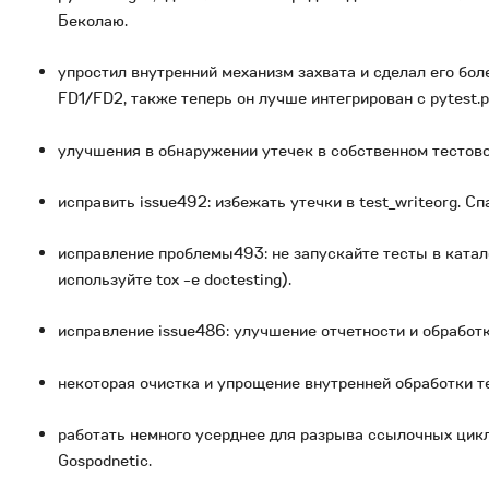
Беколаю.
упростил внутренний механизм захвата и сделал его бо
FD1/FD2, также теперь он лучше интегрирован с pytest.p
улучшения в обнаружении утечек в собственном тестово
исправить issue492: избежать утечки в test_writeorg. С
исправление проблемы493: не запускайте тесты в катал
используйте tox -e doctesting).
исправление issue486: улучшение отчетности и обработк
некоторая очистка и упрощение внутренней обработки т
работать немного усерднее для разрыва ссылочных цикл
Gospodnetic.