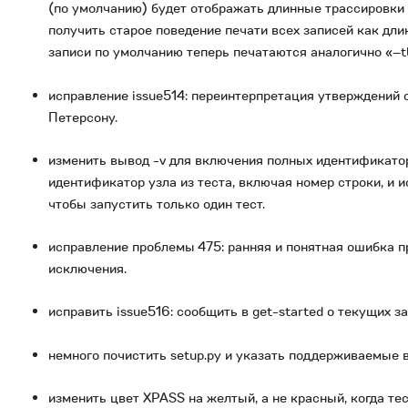
(по умолчанию) будет отображать длинные трассировки 
получить старое поведение печати всех записей как дли
записи по умолчанию теперь печатаются аналогично «–tb
исправление issue514: переинтерпретация утверждений
Петерсону.
изменить вывод -v для включения полных идентификатор
идентификатор узла из теста, включая номер строки, и и
чтобы запустить только один тест.
исправление проблемы 475: ранняя и понятная ошибка пр
исключения.
исправить issue516: сообщить в get-started о текущих з
немного почистить setup.py и указать поддерживаемые в
изменить цвет XPASS на желтый, а не красный, когда те