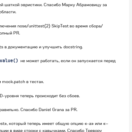
ней шаткой эвристики. Спасибо Марку Абрамовицу за
области.
чения nose/unittest(2) SkipTest во время сбора/
олный PR.
sts в документацию и улучшить docstring.
value()
не может работать, если он запускается перед
mock.patch в тестах.
FD-уровня теперь происходит без сбоев.
авильно. Спасибо Daniel Grana за PR.
test», который теперь имеет общую опцию «-a» или «–
пции в виде строки с кавычками. Спасибо Тревору