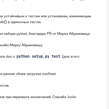
лее устойчивым к тестам или установкам, изменяющим
db() в одиночных тестах.
м наборе pytest, благодаря PR от Марка Абрамовица
пасибо Марку Абрамовицу.
оге doc с
python
setup.py
test
(для этого
и ранних сбоев загрузки conftest
естов.
ов при перехвате исключений. Спасибо Jurko