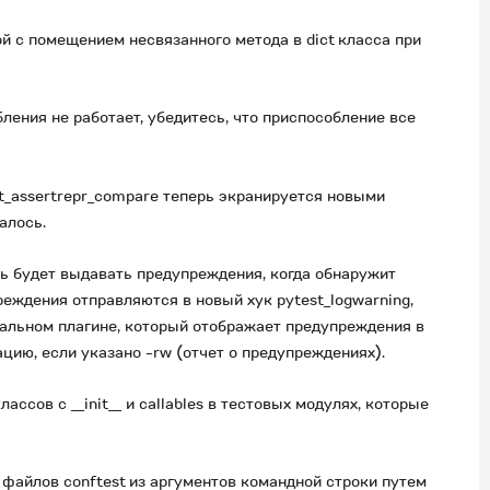
 с помещением несвязанного метода в dict класса при
ения не работает, убедитесь, что приспособление все
t_assertrepr_compare теперь экранируется новыми
алось.
рь будет выдавать предупреждения, когда обнаружит
еждения отправляются в новый хук pytest_logwarning,
альном плагине, который отображает предупреждения в
цию, если указано -rw (отчет о предупреждениях).
ссов с __init__ и callables в тестовых модулях, которые
файлов conftest из аргументов командной строки путем