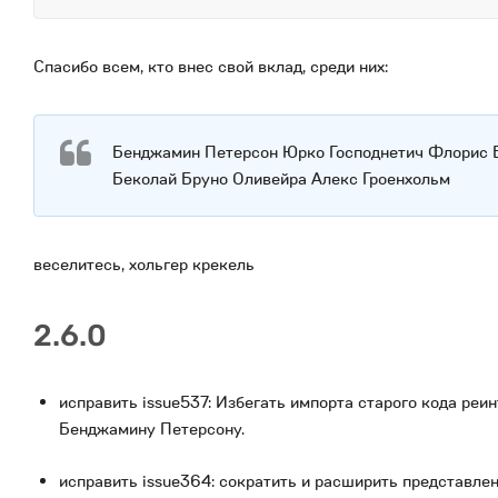
Спасибо всем, кто внес свой вклад, среди них:
Бенджамин Петерсон Юрко Господнетич Флорис 
Беколай Бруно Оливейра Алекс Гроенхольм
веселитесь, хольгер крекель
2.6.0
исправить issue537: Избегать импорта старого кода ре
Бенджамину Петерсону.
исправить issue364: сократить и расширить представле