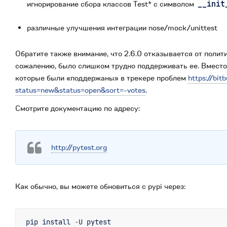
игнорирование сбора классов Test* с символом
__init
различные улучшения интеграции nose/mock/unittest
Обратите также внимание, что 2.6.0 отказывается от полит
сожалению, было слишком трудно поддерживать ее. Вместо 
которые были «поддержаны» в трекере проблем
https://bit
status=new&status=open&sort=-votes
.
Смотрите документацию по адресу:
http://pytest.org
Как обычно, вы можете обновиться с pypi через:
pip
install
-
U
pytest