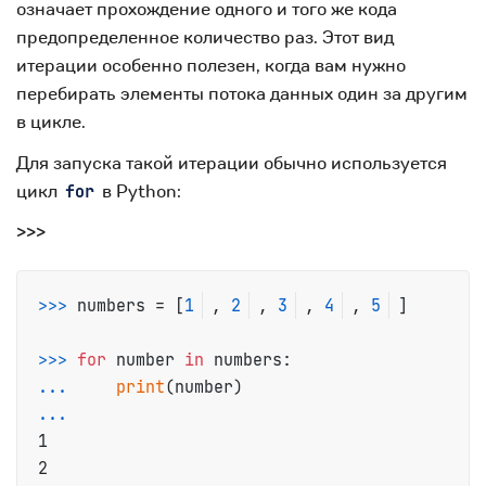
означает прохождение одного и того же кода
предопределенное количество раз. Этот вид
итерации особенно полезен, когда вам нужно
перебирать элементы потока данных один за другим
в цикле.
Для запуска такой итерации обычно используется
цикл
в Python:
for
>>>
>>>
numbers = [
1
, 
2
, 
3
, 
4
, 
5
]
>>>
for
 number 
in
 numbers:
...
print
(number)
...
1

2
