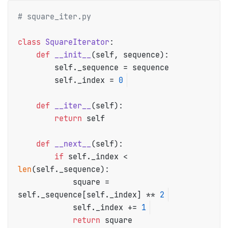
# square_iter.py
class
SquareIterator
:

def
__init__
(
self, sequence
):

        self._sequence = sequence

        self._index = 
0
def
__iter__
(
self
):

return
 self

def
__next__
(
self
):

if
 self._index < 
len
(self._sequence):

            square = 
self._sequence[self._index] ** 
2
            self._index += 
1
return
 square
