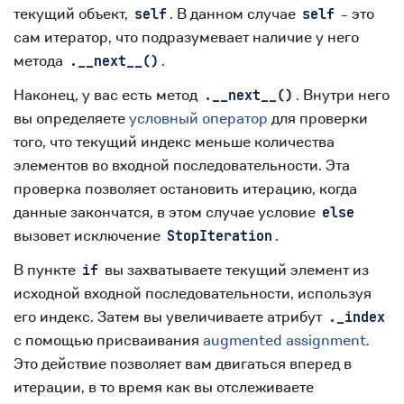
текущий объект,
. В данном случае
- это
self
self
сам итератор, что подразумевает наличие у него
метода
.
.__next__()
Наконец, у вас есть метод
. Внутри него
.__next__()
вы определяете
условный оператор
для проверки
того, что текущий индекс меньше количества
элементов во входной последовательности. Эта
проверка позволяет остановить итерацию, когда
данные закончатся, в этом случае условие
else
вызовет исключение
.
StopIteration
В пункте
вы захватываете текущий элемент из
if
исходной входной последовательности, используя
его индекс. Затем вы увеличиваете атрибут
._index
с помощью присваивания
augmented assignment
.
Это действие позволяет вам двигаться вперед в
итерации, в то время как вы отслеживаете