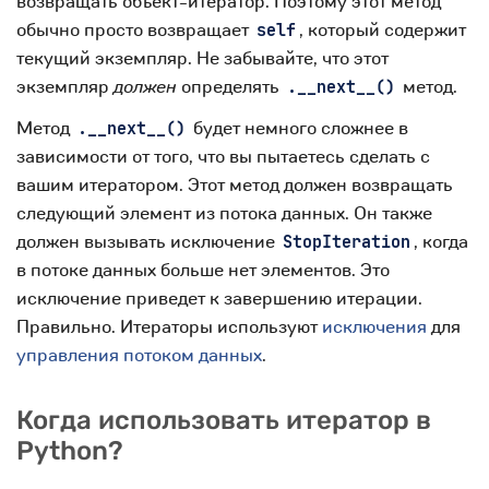
возвращать объект-итератор. Поэтому этот метод
обычно просто возвращает
, который содержит
self
текущий экземпляр. Не забывайте, что этот
экземпляр
должен
определять
метод.
.__next__()
Метод
будет немного сложнее в
.__next__()
зависимости от того, что вы пытаетесь сделать с
вашим итератором. Этот метод должен возвращать
следующий элемент из потока данных. Он также
должен вызывать исключение
, когда
StopIteration
в потоке данных больше нет элементов. Это
исключение приведет к завершению итерации.
Правильно. Итераторы используют
исключения
для
управления потоком данных
.
Когда использовать итератор в
Python?