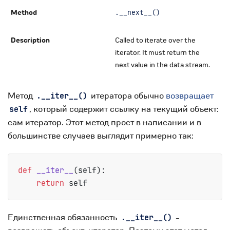
.__next__()
Called to iterate over the
iterator. It must return the
next value in the data stream.
Метод
итератора обычно
возвращает
.__iter__()
, который содержит ссылку на текущий объект:
self
сам итератор. Этот метод прост в написании и в
большинстве случаев выглядит примерно так:
def
__iter__
(
self
):

return
Единственная обязанность
-
.__iter__()