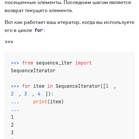
посещенные элементы. Последним шагом является
возврат текущего элемента.
Вот как работает ваш итератор, когда вы используете
его в цикле
:
for
>>>
>>>
from
 sequence_iter 
import
SequenceIterator
>>>
for
 item 
in
 SequenceIterator([
1
, 
2
, 
3
, 
4
]):
...
print
(item)
...
1

2

3
