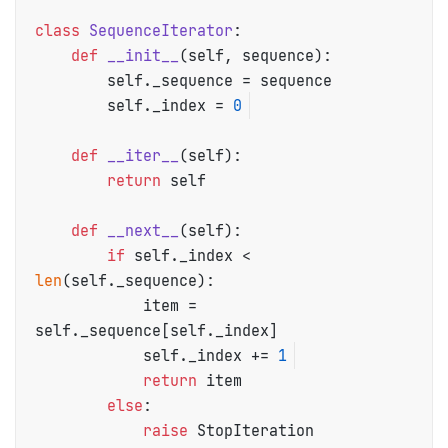
class
SequenceIterator
:

def
__init__
(
self, sequence
):

        self._sequence = sequence

        self._index = 
0
def
__iter__
(
self
):

return
 self

def
__next__
(
self
):

if
 self._index < 
len
(self._sequence):

            item = 
self._sequence[self._index]

            self._index += 
1
return
 item

else
:

raise