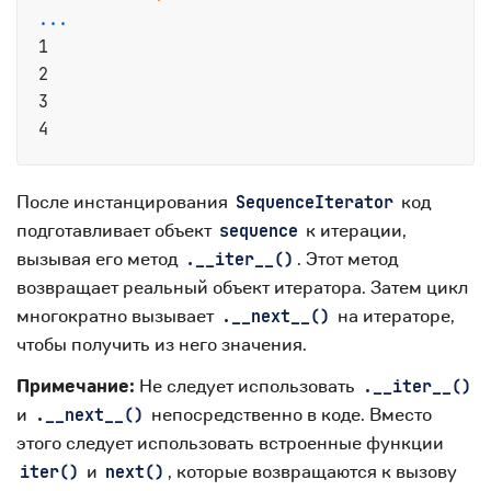
...
1

2

3

После инстанцирования
код
SequenceIterator
подготавливает объект
к итерации,
sequence
вызывая его метод
. Этот метод
.__iter__()
возвращает реальный объект итератора. Затем цикл
многократно вызывает
на итераторе,
.__next__()
чтобы получить из него значения.
Примечание:
Не следует использовать
.__iter__()
и
непосредственно в коде. Вместо
.__next__()
этого следует использовать встроенные функции
и
, которые возвращаются к вызову
iter()
next()