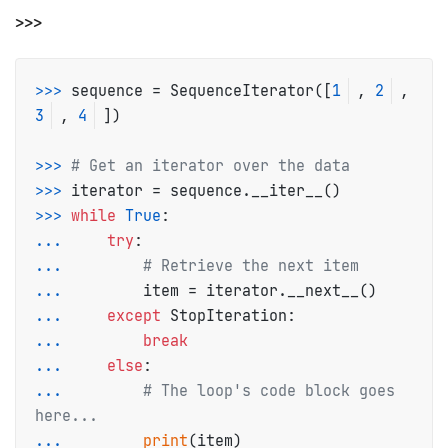
>>>
>>>
sequence = SequenceIterator([
1
, 
2
, 
3
, 
4
])
>>>
# Get an iterator over the data
>>>
iterator = sequence.__iter__()
>>>
while
True
:
...
try
:
...
# Retrieve the next item
...
        item = iterator.__next__()
...
except
 StopIteration:
...
break
...
else
:
...
# The loop's code block goes 
here...
...
print
(item)