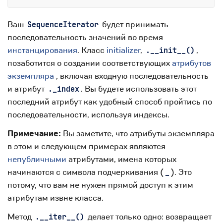
Ваш
будет принимать
SequenceIterator
последовательность значений во время
инстанцирования
. Класс
initializer
,
,
.__init__()
позаботится о создании соответствующих
атрибутов
экземпляра
, включая входную последовательность
и атрибут
. Вы будете использовать этот
._index
последний атрибут как удобный способ пройтись по
последовательности, используя индексы.
Примечание:
Вы заметите, что атрибуты экземпляра
в этом и следующем примерах являются
непубличными
атрибутами, имена которых
начинаются с символа подчеркивания (
). Это
_
потому, что вам не нужен прямой доступ к этим
атрибутам извне класса.
Метод
делает только одно: возвращает
.__iter__()